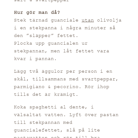
Hur gör man då?
Stek tärnad guanciale
utan
olivolja
i en stekpanna i några minuter så
den ”släpper” fettet.
Plocka upp guancialen ur
stekpannan, men låt fettet vara
kvar i pannan.
Lägg två äggulor per person i en
skål, tillsammans med svartpeppar,
parmigiano & pecorino. Rör ihop
tills det är krämigt.
Koka spaghetti al dente, i
välsaltat vatten. Lyft över pastan
till stekpannan med
guancialefettet, slå på lite
pastavatten och rör till bra