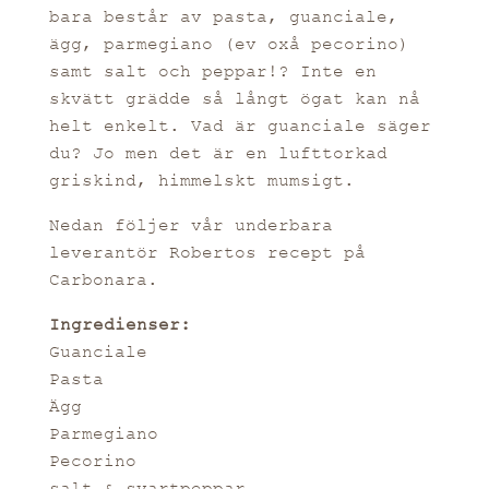
bara består av pasta, guanciale,
ägg, parmegiano (ev oxå pecorino)
samt salt och peppar!? Inte en
skvätt grädde så långt ögat kan nå
helt enkelt. Vad är guanciale säger
du? Jo men det är en lufttorkad
griskind, himmelskt mumsigt.
Nedan följer vår underbara
leverantör Robertos recept på
Carbonara.
Ingredienser:
Guanciale
Pasta
Ägg
Parmegiano
Pecorino
salt & svartpeppar