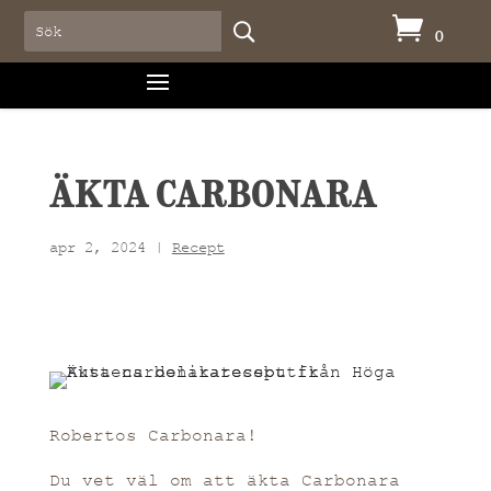

0
ÄKTA CARBONARA
apr 2, 2024
|
Recept
Robertos Carbonara!
Du vet väl om att äkta Carbonara